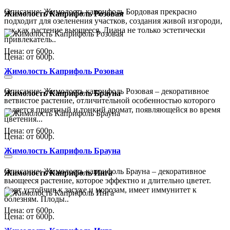
Описание: Жимолость каприфоль Бордовая прекрасно
Жимолость Каприфоль Розовая
подходит для озеленения участков, создания живой изгороди,
так как растение вьющееся. Лиана не только эстетически
привлекатель..
Цена: от 600р.
Цена: от 600р.
Жимолость Каприфоль Розовая
Описание: Жимолость каприфоль Розовая – декоративное
Жимолость Каприфоль Брауна
ветвистое растение, отличительной особенностью которого
является приятный и тонкий аромат, появляющейся во время
цветения...
Цена: от 600р.
Цена: от 600р.
Жимолость Каприфоль Брауна
Описание: Жимолость каприфоль Брауна – декоративное
Жимолость Каприфоль Инга
вьющееся растение, которое эффектно и длительно цветет.
Сорт устойчив к засухе и морозам, имеет иммунитет к
болезням. Плоды..
Цена: от 600р.
Цена: от 600р.