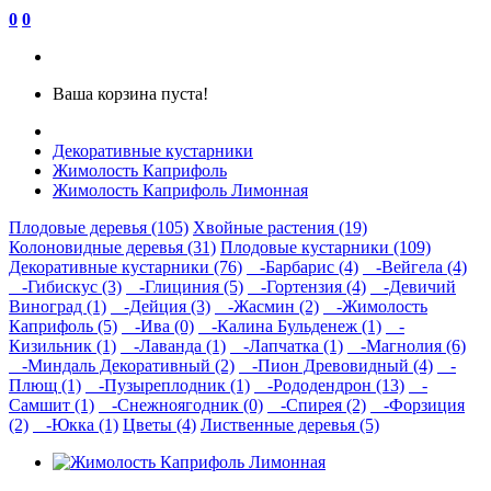
0
0
Ваша корзина пуста!
Декоративные кустарники
Жимолость Каприфоль
Жимолость Каприфоль Лимонная
Плодовые деревья (105)
Хвойные растения (19)
Колоновидные деревья (31)
Плодовые кустарники (109)
Декоративные кустарники (76)
-Барбарис (4)
-Вейгела (4)
-Гибискус (3)
-Глициния (5)
-Гортензия (4)
-Девичий
Виноград (1)
-Дейция (3)
-Жасмин (2)
-Жимолость
Каприфоль (5)
-Ива (0)
-Калина Бульденеж (1)
-
Кизильник (1)
-Лаванда (1)
-Лапчатка (1)
-Магнолия (6)
-Миндаль Декоративный (2)
-Пион Древовидный (4)
-
Плющ (1)
-Пузыреплодник (1)
-Рододендрон (13)
-
Самшит (1)
-Снежноягодник (0)
-Спирея (2)
-Форзиция
(2)
-Юкка (1)
Цветы (4)
Лиственные деревья (5)