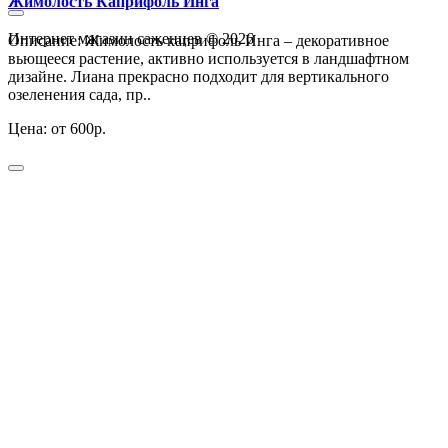
Жимолость Каприфоль Инга
Интернет магазин саженцев © 2026
Описание: Жимолость каприфоль Инга – декоративное
вьющееся растение, активно используется в ландшафтном
дизайне. Лиана прекрасно подходит для вертикального
озеленения сада, пр..
Цена: от 600р.