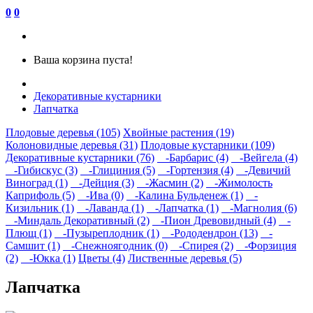
0
0
Ваша корзина пуста!
Декоративные кустарники
Лапчатка
Плодовые деревья (105)
Хвойные растения (19)
Колоновидные деревья (31)
Плодовые кустарники (109)
Декоративные кустарники (76)
-Барбарис (4)
-Вейгела (4)
-Гибискус (3)
-Глициния (5)
-Гортензия (4)
-Девичий
Виноград (1)
-Дейция (3)
-Жасмин (2)
-Жимолость
Каприфоль (5)
-Ива (0)
-Калина Бульденеж (1)
-
Кизильник (1)
-Лаванда (1)
-Лапчатка (1)
-Магнолия (6)
-Миндаль Декоративный (2)
-Пион Древовидный (4)
-
Плющ (1)
-Пузыреплодник (1)
-Рододендрон (13)
-
Самшит (1)
-Снежноягодник (0)
-Спирея (2)
-Форзиция
(2)
-Юкка (1)
Цветы (4)
Лиственные деревья (5)
Лапчатка