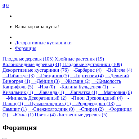
0
0
Ваша корзина пуста!
Декоративные кустарники
Форзиция
Плодовые деревья (105)
Хвойные растения (19)
Колоновидные деревья (31)
Плодовые кустарники (109)
Декоративные кустарники (76)
-Барбарис (4)
-Вейгела (4)
-Гибискус (3)
-Глициния (5)
-Гортензия (4)
-Девичий
Виноград (1)
-Дейция (3)
-Жасмин (2)
-Жимолость
Каприфоль (5)
-Ива (0)
-Калина Бульденеж (1)
-
Кизильник (1)
-Лаванда (1)
-Лапчатка (1)
-Магнолия (6)
-Миндаль Декоративный (2)
-Пион Древовидный (4)
-
Плющ (1)
-Пузыреплодник (1)
-Рододендрон (13)
-
Самшит (1)
-Снежноягодник (0)
-Спирея (2)
-Форзиция
(2)
-Юкка (1)
Цветы (4)
Лиственные деревья (5)
Форзиция