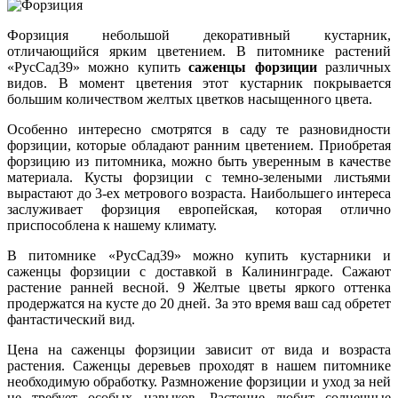
Форзиция небольшой декоративный кустарник,
отличающийся ярким цветением. В питомнике растений
«РусСад39» можно купить
саженцы форзиции
различных
видов. В момент цветения этот кустарник покрывается
большим количеством желтых цветков насыщенного цвета.
Особенно интересно смотрятся в саду те разновидности
форзиции, которые обладают ранним цветением. Приобретая
форзицию из питомника, можно быть уверенным в качестве
материала. Кусты форзиции с темно-зелеными листьями
вырастают до 3-ех метрового возраста. Наибольшего интереса
заслуживает форзиция европейская, которая отлично
приспособлена к нашему климату.
В питомнике «РусСад39» можно купить кустарники и
саженцы форзиции с доставкой в Калининграде. Сажают
растение ранней весной. 9 Желтые цветы яркого оттенка
продержатся на кусте до 20 дней. За это время ваш сад обретет
фантастический вид.
Цена на саженцы форзиции зависит от вида и возраста
растения. Саженцы деревьев проходят в нашем питомнике
необходимую обработку. Размножение форзиции и уход за ней
не требует особых навыков. Растение любит солнечные