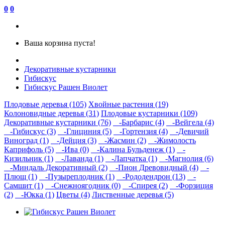
0
0
Ваша корзина пуста!
Декоративные кустарники
Гибискус
Гибискус Рашен Виолет
Плодовые деревья (105)
Хвойные растения (19)
Колоновидные деревья (31)
Плодовые кустарники (109)
Декоративные кустарники (76)
-Барбарис (4)
-Вейгела (4)
-Гибискус (3)
-Глициния (5)
-Гортензия (4)
-Девичий
Виноград (1)
-Дейция (3)
-Жасмин (2)
-Жимолость
Каприфоль (5)
-Ива (0)
-Калина Бульденеж (1)
-
Кизильник (1)
-Лаванда (1)
-Лапчатка (1)
-Магнолия (6)
-Миндаль Декоративный (2)
-Пион Древовидный (4)
-
Плющ (1)
-Пузыреплодник (1)
-Рододендрон (13)
-
Самшит (1)
-Снежноягодник (0)
-Спирея (2)
-Форзиция
(2)
-Юкка (1)
Цветы (4)
Лиственные деревья (5)