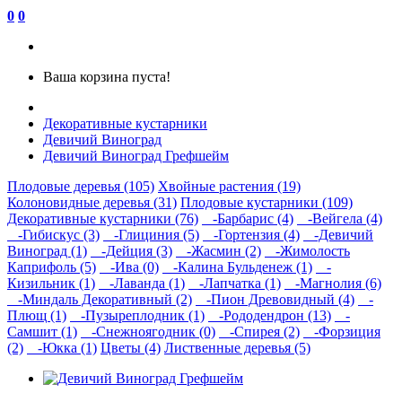
0
0
Ваша корзина пуста!
Декоративные кустарники
Девичий Виноград
Девичий Виноград Грефшейм
Плодовые деревья (105)
Хвойные растения (19)
Колоновидные деревья (31)
Плодовые кустарники (109)
Декоративные кустарники (76)
-Барбарис (4)
-Вейгела (4)
-Гибискус (3)
-Глициния (5)
-Гортензия (4)
-Девичий
Виноград (1)
-Дейция (3)
-Жасмин (2)
-Жимолость
Каприфоль (5)
-Ива (0)
-Калина Бульденеж (1)
-
Кизильник (1)
-Лаванда (1)
-Лапчатка (1)
-Магнолия (6)
-Миндаль Декоративный (2)
-Пион Древовидный (4)
-
Плющ (1)
-Пузыреплодник (1)
-Рододендрон (13)
-
Самшит (1)
-Снежноягодник (0)
-Спирея (2)
-Форзиция
(2)
-Юкка (1)
Цветы (4)
Лиственные деревья (5)