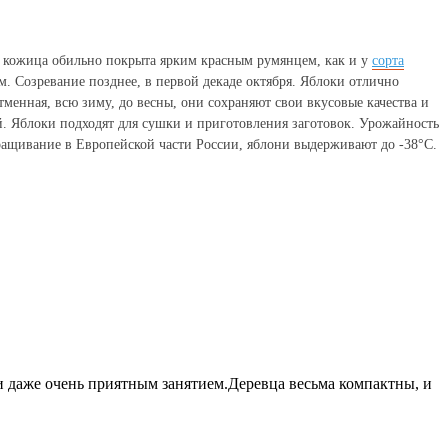
я кожица обильно покрыта ярким красным румянцем, как и у
сорта
ом.
Созревание позднее, в первой декаде октября. Яблоки отлично
тменная, всю зиму, до весны, они сохраняют свои вкусовые качества и
й. Яблоки подходят для сушки и приготовления заготовок.
Урожайность
ащивание в Европейской части России, яблони выдерживают до -38°С.
 и даже очень приятным занятием.Деревца весьма компактны, и