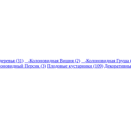
еревья (31)
-Колоновидная Вишня (2)
-Колоновидная Груша (
новидный Персик (3)
Плодовые кустарники (109)
Декоративны