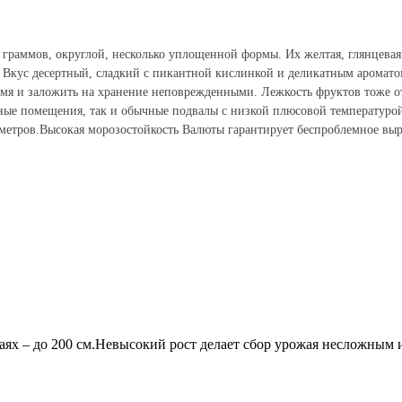
 граммов, округлой, несколько уплощенной формы. Их желтая, глянцева
н. Вкус десертный, сладкий с пикантной кислинкой и деликатным аромат
время и заложить на хранение неповрежденными. Лежкость фруктов тоже о
нные помещения, так и обычные подвалы с низкой плюсовой температуро
метров.
Высокая морозостойкость Валюты гарантирует беспроблемное выр
учаях – до 200 см.Невысокий рост делает сбор урожая несложным