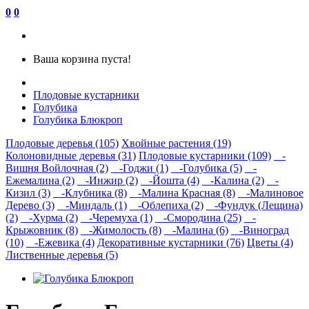
0
0
Ваша корзина пуста!
Плодовые кустарники
Голубика
Голубика Блюкроп
Плодовые деревья (105)
Хвойные растения (19)
Колоновидные деревья (31)
Плодовые кустарники (109)
-
Вишня Войлочная (2)
-Годжи (1)
-Голубика (5)
-
Ежемалина (2)
-Инжир (2)
-Йошта (4)
-Калина (2)
-
Кизил (3)
-Клубника (8)
-Малина Красная (8)
-Малиновое
Дерево (3)
-Миндаль (1)
-Облепиха (2)
-Фундук (Лещина)
(2)
-Хурма (2)
-Черемуха (1)
-Смородина (25)
-
Крыжовник (8)
-Жимолость (8)
-Малина (6)
-Виноград
(10)
-Ежевика (4)
Декоративные кустарники (76)
Цветы (4)
Лиственные деревья (5)