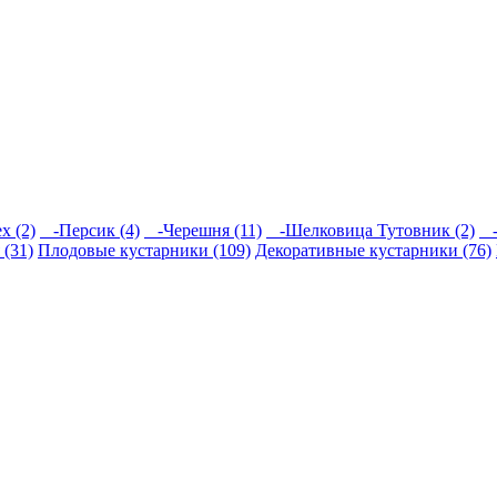
 (2)
-Персик (4)
-Черешня (11)
-Шелковица Тутовник (2)
-
(31)
Плодовые кустарники (109)
Декоративные кустарники (76)