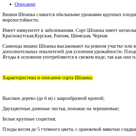
Описание
Вишня Шпанка славится обильными урожаями крупных плодов, 
морозостойкости.
Имеет иммунитет к заболеваниям. Сорт Шпанка имеет несколько
Краснокутская,Курская, Ранняя, Шимская, Черная.
Саженцы вишни Шпанка высаживают на ровном участке или воз
дополнительных опылителей для усиления урожайности. Плодоно
Ягоды в основном употребляются в свежем виде, так как они п
Характеристика и описание сорта Шпанка:
Высокое дерево (до 6 м) с шарообразной кроной;
Двухцветные длинные листья, похожие на черешневые;
Белые крупные соцветия;
Плоды весом до 5 гтемного цвета, с оранжевой мякотью сладког