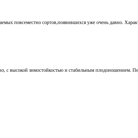
емых повсеместно сортов,появившихся уже очень давно. Харак
, с высокой зимостойкостью и стабильным плодоношением. Перв