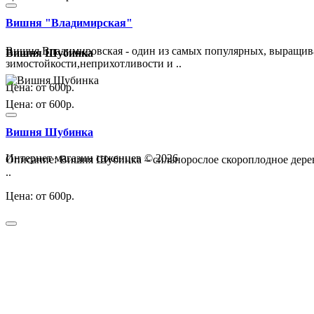
Вишня "Владимирская"
Вишня Владимировская - один из самых популярных, выращива
Вишня Шубинка
зимостойкости,неприхотливости и ..
Цена: от 600р.
Цена: от 600р.
Вишня Шубинка
Интернет магазин саженцев © 2026
Описание: Вишня Шубинка – сильнорослое скороплодное дерево
..
Цена: от 600р.