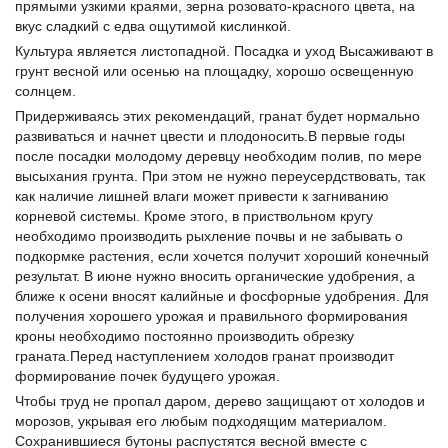
прямыми узкими краями, зерна розовато-красного цвета, на
вкус сладкий с едва ощутимой кислинкой.
Культура является листопадной. Посадка и уход Высаживают в
грунт весной или осенью на площадку, хорошо освещенную
солнцем.
Придерживаясь этих рекомендаций, гранат будет нормально
развиваться и начнет цвести и плодоносить.В первые годы
после посадки молодому деревцу необходим полив, по мере
высыхания грунта. При этом не нужно переусердствовать, так
как наличие лишней влаги может привести к загниванию
корневой системы. Кроме этого, в приствольном кругу
необходимо производить рыхление почвы и не забывать о
подкормке растения, если хочется получит хороший конечный
результат. В июне нужно вносить органические удобрения, а
ближе к осени вносят калийные и фосфорные удобрения. Для
получения хорошего урожая и правильного формирования
кроны необходимо постоянно производить обрезку
граната.Перед наступлением холодов гранат производит
формирование почек будущего урожая.
Чтобы труд не пропал даром, дерево защищают от холодов и
морозов, укрывая его любым подходящим материалом.
Сохранившиеся бутоны распустятся весной вместе с