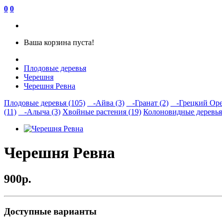
0
0
Ваша корзина пуста!
Плодовые деревья
Черешня
Черешня Ревна
Плодовые деревья (105)
-Айва (3)
-Гранат (2)
-Грецкий Орех
(11)
-Алыча (3)
Хвойные растения (19)
Колоновидные деревья 
Черешня Ревна
900р.
Доступные варианты