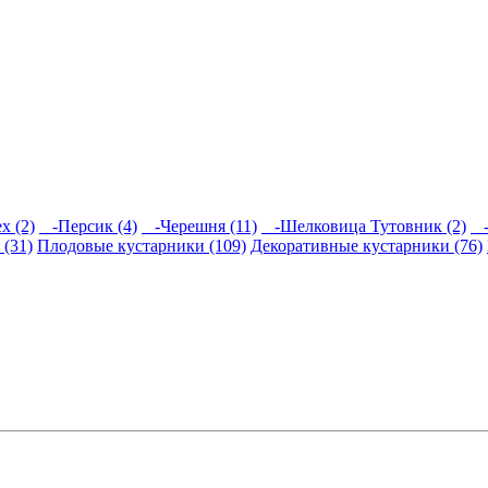
 (2)
-Персик (4)
-Черешня (11)
-Шелковица Тутовник (2)
-
(31)
Плодовые кустарники (109)
Декоративные кустарники (76)