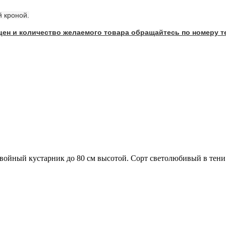
й кроной.
, цен и количество желаемого товара обращайтесь по номеру 
войный кустарник до 80 см высотой. Сорт светолюбивый в тени 